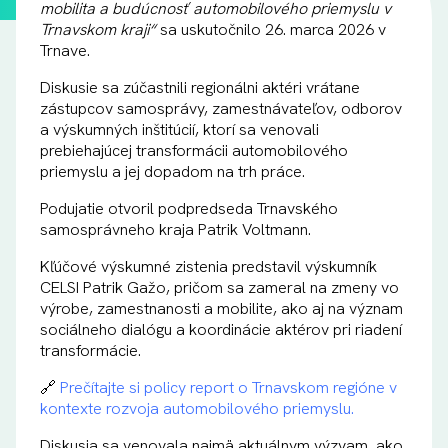
mobilita a budúcnosť automobilového priemyslu v
Trnavskom kraji“
sa uskutočnilo 26. marca 2026 v
Trnave.
Diskusie sa zúčastnili regionálni aktéri vrátane
zástupcov samosprávy, zamestnávateľov, odborov
a výskumných inštitúcií, ktorí sa venovali
prebiehajúcej transformácii automobilového
priemyslu a jej dopadom na trh práce.
Podujatie otvoril podpredseda Trnavského
samosprávneho kraja Patrik Voltmann.
Kľúčové výskumné zistenia predstavil výskumník
CELSI Patrik Gažo, pričom sa zameral na zmeny vo
výrobe, zamestnanosti a mobilite, ako aj na význam
sociálneho dialógu a koordinácie aktérov pri riadení
transformácie.
🔗
Prečítajte si policy report o Trnavskom regióne v
kontexte rozvoja automobilového priemyslu.
Diskusia sa venovala najmä aktuálnym výzvam, ako