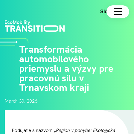
Slovenčina
Transformácia
automobilového
priemyslu a výzvy pre
pracovnú silu v
Trnavskom kraji
March 30, 2026
Podujatie s názvom
„Región v pohybe: Ekologická