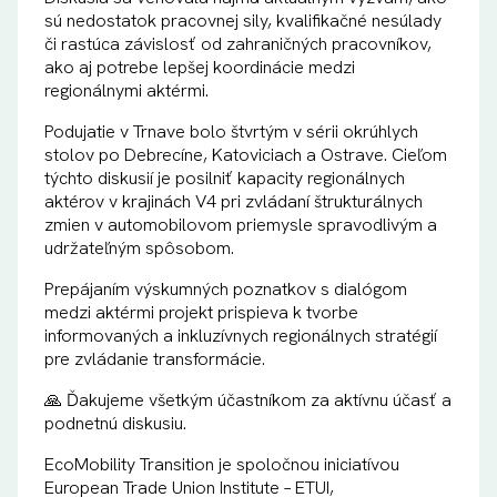
sú nedostatok pracovnej sily, kvalifikačné nesúlady
či rastúca závislosť od zahraničných pracovníkov,
ako aj potrebe lepšej koordinácie medzi
regionálnymi aktérmi.
Podujatie v Trnave bolo štvrtým v sérii okrúhlych
stolov po Debrecíne, Katoviciach a Ostrave. Cieľom
týchto diskusií je posilniť kapacity regionálnych
aktérov v krajinách V4 pri zvládaní štrukturálnych
zmien v automobilovom priemysle spravodlivým a
udržateľným spôsobom.
Prepájaním výskumných poznatkov s dialógom
medzi aktérmi projekt prispieva k tvorbe
informovaných a inkluzívnych regionálnych stratégií
pre zvládanie transformácie.
🙏 Ďakujeme všetkým účastníkom za aktívnu účasť a
podnetnú diskusiu.
EcoMobility Transition je spoločnou iniciatívou
European Trade Union Institute – ETUI,